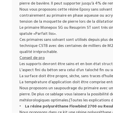
pierre de bavière. Il peut supporter jusqu’à 4% de re
Nous vous proposons cette résine Epoxy sans solvant 
contrairement au primaire en phase aqueuse ou acryliq
tension de la moquette de pierre lors de la dilatation
Le primaire Monepox SG ou Resuprim ST sont très sim
spatule «Parfait liss».
Ces primaires sans solvant sont utilisés depuis plus
technique CSTB avec des centaines de milliers de M2 
qualité irréprochable.
Conseil de pro
Les supports devront être sains et en bon état struc
L'aspect fini du béton sera celui d'un taloché fin ou s
La surface doit être propre, sèche, sans traces d'huile
La température d’application doit être comprise ent
Nous proposons un saupoudrage du primaire avec un
pierre. De plus ce sablage vous laissera la possibilit
météorologiques optimales.(Toutes les explications d
•
La résine polyuréthane Flowbind 2700 ou Resu
Nous proposons dans ce kit une résine polyuréthane a