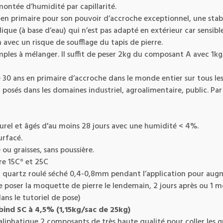
montée d’humidité par capillarité.
en primaire pour son pouvoir d’accroche exceptionnel, une stabil
ue (à base d’eau) qui n’est pas adapté en extérieur car sensible 
 avec un risque de soufflage du tapis de pierre.
ples à mélanger. Il suffit de peser 2kg du composant A avec 1kg
 de 30 ans en primaire d’accroche dans le monde entier sur tous 
posés dans les domaines industriel, agroalimentaire, public. Pa
turel et âgés d'au moins 28 jours avec une humidité < 4%.
urfacé.
 ou graisses, sans poussière.
re 15C° et 25C
 quartz roulé séché 0,4-0,8mm pendant l’application pour augm
é de poser la moquette de pierre le lendemain, 2 jours après ou 1 
ans le tutoriel de pose)
bind SC à 4,5%
(1,15kg/sac de 25kg)
liphatique 2 composants de très haute qualité pour coller les g