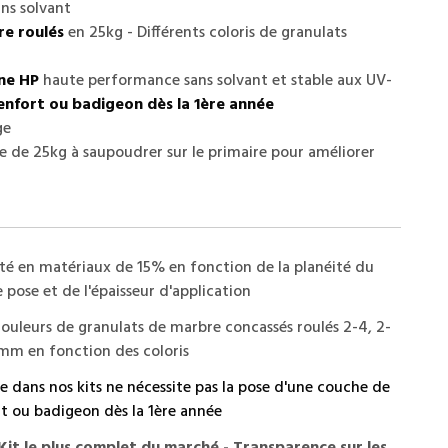
ns solvant
re roulés
en 25kg - Différents coloris de granulats
ne HP
haute performance sans solvant et stable aux UV-
enfort ou badigeon dès la 1ère année
ge
e de 25kg à saupoudrer sur le primaire pour améliorer
té en matériaux de 15% en fonction de la planéité du
 pose et de l'épaisseur d'application
ouleurs de granulats de marbre concassés roulés 2-4, 2-
mm en fonction des coloris
ée dans nos kits ne nécessite pas la pose d'une couche de
t ou badigeon dès la 1ère année
- Kit le plus complet du marché - Transparence sur les