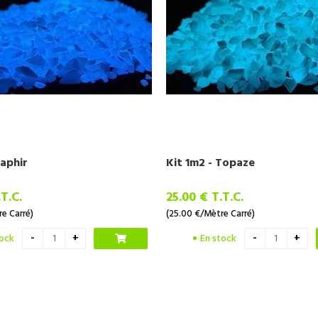
Saphir
Kit 1m2 - Topaze
.T.C.
25
.00
€
T.T.C.
e Carré)
(25.00
€
/Mètre Carré)
tock
En stock