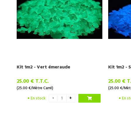
Kit 1m2 - Vert émeraude
Kit 1m2 - 
25
.00
€
T.T.C.
25
.00
€
T
(25.00
€
/Mètre Carré)
(25.00
€
/Mètr
En stock
En s