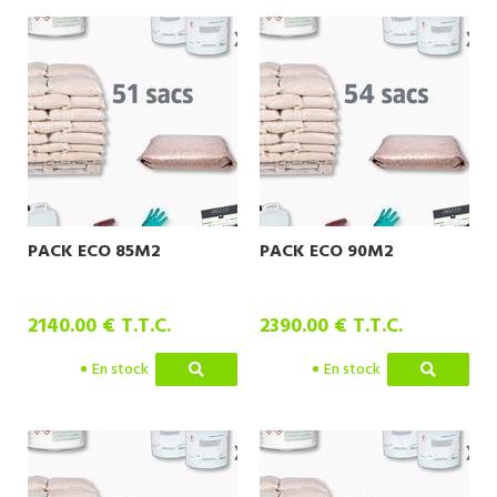
PACK ECO 85M2
PACK ECO 90M2
2140
.00
€
T.T.C.
2390
.00
€
T.T.C.
En stock
En stock