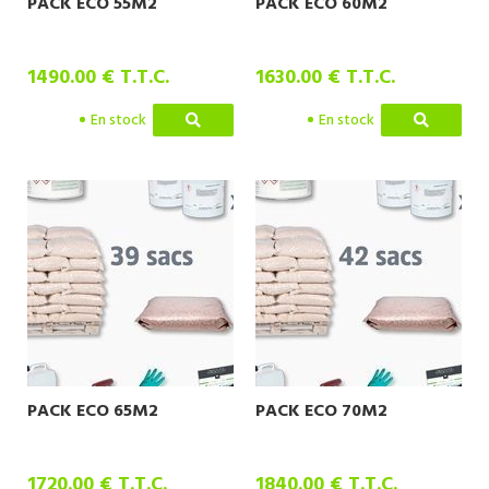
PACK ECO 55M2
PACK ECO 60M2
1490
.00
€
T.T.C.
1630
.00
€
T.T.C.
En stock
En stock
PACK ECO 65M2
PACK ECO 70M2
1720
.00
€
T.T.C.
1840
.00
€
T.T.C.