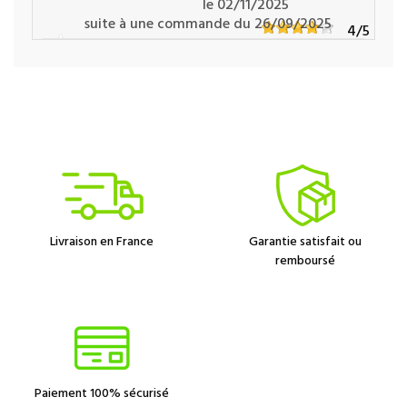
le 02/11/2025
suite à une commande du 26/09/2025
4
/5
Bien
Pascal V.
le 25/04/2025
suite à une commande du 13/03/2025
5
/5
Très facile de mise en œuvre et très efficace
Christophe P.
le 22/04/2025
Livraison en France
Garantie satisfait ou
suite à une commande du 18/03/2025
4
/5
remboursé
Pas d'avis particulier
Paiement 100% sécurisé