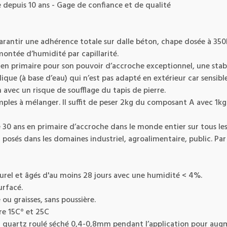
e depuis 10 ans - Gage de confiance et de qualité
arantir une adhérence totale sur dalle béton, chape dosée à 350
montée d’humidité par capillarité.
en primaire pour son pouvoir d’accroche exceptionnel, une stabil
ue (à base d’eau) qui n’est pas adapté en extérieur car sensible 
 avec un risque de soufflage du tapis de pierre.
ples à mélanger. Il suffit de peser 2kg du composant A avec 1kg
 de 30 ans en primaire d’accroche dans le monde entier sur tous 
posés dans les domaines industriel, agroalimentaire, public. Pa
turel et âgés d'au moins 28 jours avec une humidité < 4%.
urfacé.
 ou graisses, sans poussière.
re 15C° et 25C
 quartz roulé séché 0,4-0,8mm pendant l’application pour augm