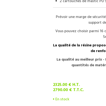
2 cartouches de mastic PU 
Prévoir une marge de sécurité
support de
Vous pouvez choisir parmi 16 c
5
La qualité de la résine propos
de renfo
La qualité au meilleur prix 
quantités de matéri
2325
.00
€
H.T.
2790
.00
€
T.T.C.
En stock