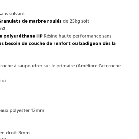
sans solvant
Granulats de marbre roulés
de 25kg soit
/m2
ne polyuréthane HP
Résine
haute performance sans
as besoin de couche de renfort ou badigeon dès la
roche à saupoudrer sur le primaire (Améliore l'accroche
ondi
eaux polyester 12mm
és en droit 8mm