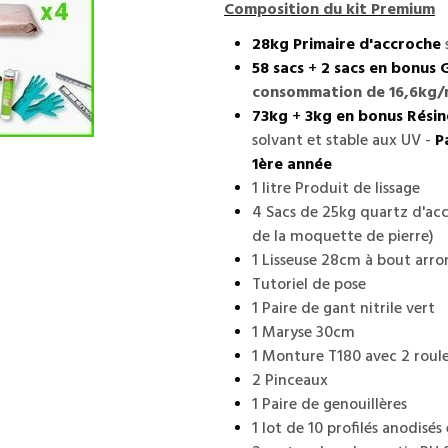
Composition du kit Premium
28kg Primaire d'accroche
58 sacs
+
2 sacs en bonus 
consommation de 16,6kg
73kg
+
3kg en bonus Rési
solvant et stable aux UV -
P
1ère année
1 litre Produit de lissage
4 Sacs de 25kg quartz d'acc
de la moquette de pierre)
1 Lisseuse 28cm à bout arr
Tutoriel de pose
1 Paire de gant nitrile vert
1 Maryse 30cm
1 Monture T180 avec 2 roul
2 Pinceaux
1 Paire de genouillères
1 lot de 10 profilés anodis