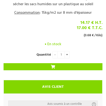
sécher les sacs humides sur un plastique au soleil
Consommation
: 15kg/m2 sur 8 mm d'épaisseur
14
.17
€
H.T.
17
.00
€
T.T.C.
(
0.68
€
/ Kilo)
En stock
Quantité
AVIS CLIENT
Avis soumis à un contrôle